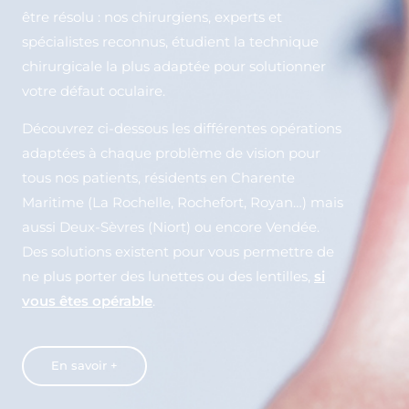
être résolu : nos chirurgiens, experts et
spécialistes reconnus, étudient la technique
chirurgicale la plus adaptée pour solutionner
votre défaut oculaire.
Découvrez ci-dessous les différentes opérations
adaptées à chaque problème de vision pour
tous nos patients, résidents en Charente
Maritime (La Rochelle, Rochefort, Royan…) mais
aussi Deux-Sèvres (Niort) ou encore Vendée.
Des solutions existent pour vous permettre de
ne plus porter des lunettes ou des lentilles,
si
vous êtes opérable
.
En savoir +